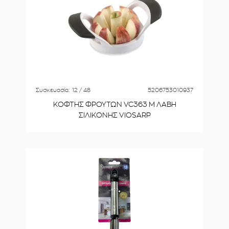
Συσκευασία:
12 / 48
5206753010937
ΚΟΦΤΗΣ ΦΡΟΥΤΩΝ VC363 Μ ΛΑΒΗ
ΣΙΛΙΚΟΝΗΣ VIOSARP