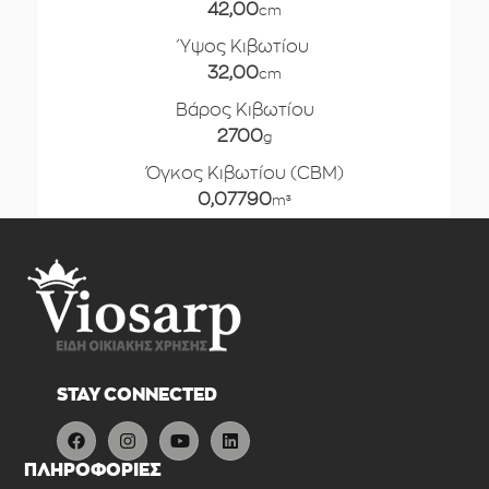
42,00
cm
Ύψος Κιβωτίου
32,00
cm
Βάρος Κιβωτίου
2700
g
Όγκος Κιβωτίου (CBM)
0,07790
m³
STAY CONNECTED
ΠΛΗΡΟΦΟΡΙΕΣ