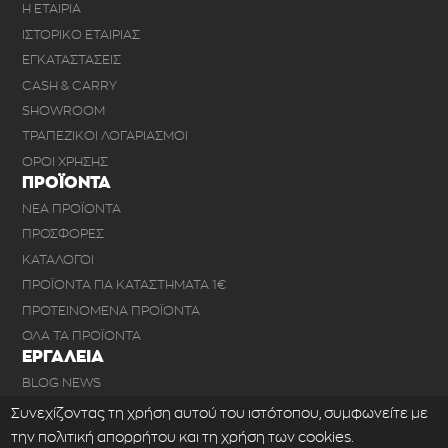
Η ΕΤΑΙΡΙΑ
ΙΣΤΟΡΙΚΟ ΕΤΑΙΡΙΑΣ
ΕΓΚΑΤΑΣΤΑΣΕΙΣ
CASH & CARRY
SHOWROOM
ΤΡΑΠΕΖΙΚΟΙ ΛΟΓΑΡΙΑΣΜΟΙ
ΟΡΟΙ ΧΡΗΣΗΣ
ΠΡΟΪΟΝΤΑ
ΝΕΑ ΠΡΟΪΟΝΤΑ
ΠΡΟΣΦΟΡΕΣ
ΚΑΤΑΛΟΓΟΙ
ΠΡΟΪΟΝΤΑ ΓΙΑ ΚΑΤΑΣΤΗΜΑΤΑ 1€
ΠΡΟΤΕΙΝΟΜΕΝΑ ΠΡΟΪΟΝΤΑ
ΟΛΑ ΤΑ ΠΡΟΪΟΝΤΑ
ΕΡΓΑΛΕΙΑ
BLOG NEWS
ΣΥΧΝΕΣ ΕΡΩΤΗΣΕΙΣ
Συνεχίζοντας τη χρήση αυτού του ιστότοπου, συμφωνείτε με
ΕΠΙΚΟΙΝΩΝΙΑ
την πολιτική απορρήτου και τη χρήση των cookies.