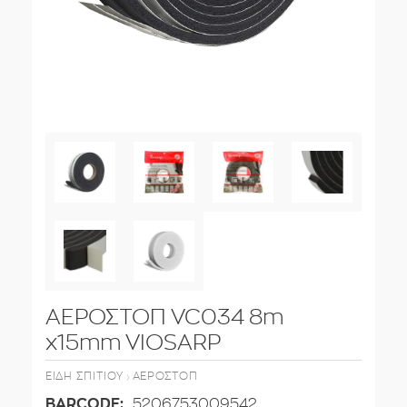
ΑΕΡΟΣΤΟΠ VC034 8m
x15mm VIOSARP
›
ΕΊΔΗ ΣΠΙΤΙΟΎ
ΑΕΡΟΣΤΌΠ
BARCODE:
5206753009542