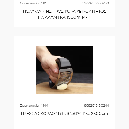
Συσκευασία:
/ 12
5206753053750
ΠΟΛΥΚΟΦΤΗΣ ΠΡΟΣΦΟΡΑ ΧΕΙΡΟΚΙΝΗΤΟΣ
ΓΙΑ ΛΑΧΑΝΙΚΑ 1500ml M-14
Συσκευασία:
/ 144
8682013130244
ΠΡΕΣΣΑ ΣΚΟΡΔΟΥ BRNS.13024 11x5,2x6,5cm