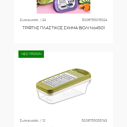
Συσκευασία:
/ 24
5206753015024
ΤΡΙΦΤΗΣ ΠΛΑΣΤΙΚΟΣ ΣΧΗΜΑ ΒΙΟΛΙ No4501
ΝΕΟ ΠΡΟΪΟΝ
Συσκευασία:
/ 12
5206753053743