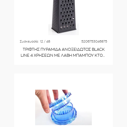
Συσκευασία:
12 / 48
5206753046875
ΤΡΙΦΤΗΣ ΠΥΡΑΜΙΔΑ ΑΝΟΞΕΙΔΩΤΟΣ BLACK
LINE 4 ΧΡΗΣΕΩΝ ΜΕ ΛΑΒΗ ΜΠΑΜΠΟΥ KT08-
2067B 10,6x8,10x24,4cm VIOSARP