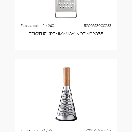
Συσκευασία:
12 / 240
5206753009283
ΤΡΙΦΤΗΣ ΚΡΕΜΜΥΔΙΟΥ ΙΝΟΞ VC2035
Συσκευασία:
24 / 72
5206753043737