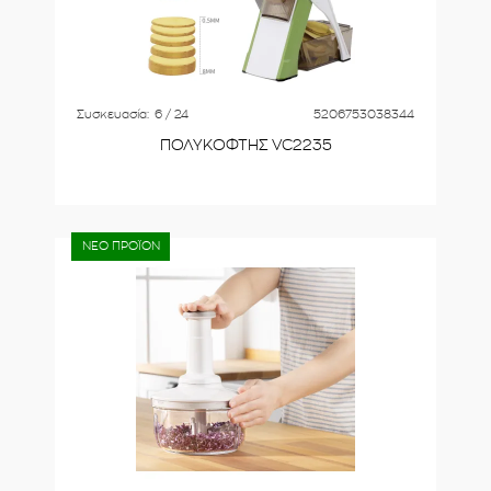
Συσκευασία:
6 / 24
5206753038344
ΠΟΛΥΚΟΦΤΗΣ VC2235
ΝΕΟ ΠΡΟΪΟΝ