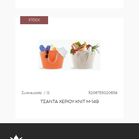
STOCK
Συσκευασία:
/ 12
5206753020639
ΤΣΑΝΤΑ ΧΕΡΙΟΥ KNIT Μ-149