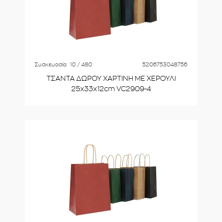
Συσκευασία:
10 / 480
5206753048756
ΤΣΑΝΤΑ ΔΩΡΟΥ ΧΑΡΤΙΝΗ ΜΕ ΧΕΡΟΥΛΙ
25x33x12cm VC2909-4