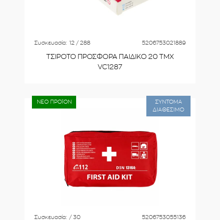
Συσκευασία:
12 / 288
5206753021889
ΤΣΙΡΟΤΟ ΠΡΟΣΦΟΡΑ ΠΑΙΔΙΚΟ 20 ΤΜΧ
VC1287
ΝΕΟ ΠΡΟΪΟΝ
ΣΥΝΤΟΜΑ
ΔΙΑΘΕΣΙΜΟ
Συσκευασία:
/ 30
5206753055136