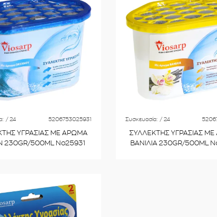
α:
/ 24
5206753025931
Συσκευασία:
/ 24
5206
ΚΤΗΣ ΥΓΡΑΣΙΑΣ ΜΕ ΑΡΩΜΑ
ΣΥΛΛΕΚΤΗΣ ΥΓΡΑΣΙΑΣ ΜΕ
 230GR/500ML No25931
ΒΑΝΙΛΙΑ 230GR/500ML N