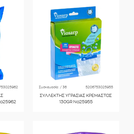
753025962
Συσκευασία:
/ 36
5206753025955
ΑΣ
ΣΥΛΛΕΚΤΗΣ ΥΓΡΑΣΙΑΣ ΚΡΕΜΑΣΤΟΣ
No25962
130GR No25955