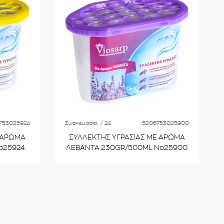
753025924
Συσκευασία:
/ 24
5206753025900
 ΑΡΩΜΑ
ΣΥΛΛΕΚΤΗΣ ΥΓΡΑΣΙΑΣ ΜΕ ΑΡΩΜΑ
o25924
ΛΕΒΑΝΤΑ 230GR/500ML No25900