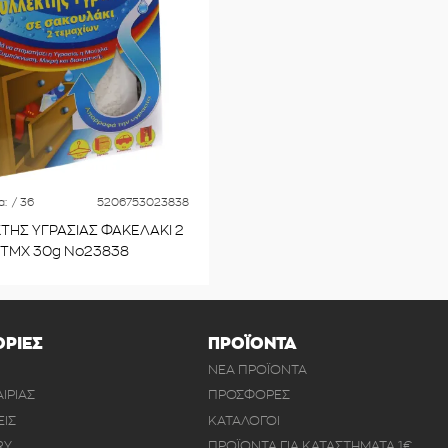
α:
/ 36
5206753023838
ΤΗΣ ΥΓΡΑΣΙΑΣ ΦΑΚΕΛΑΚΙ 2
ΤΜΧ 30g Νο23838
ΡΙΕΣ
ΠΡΟΪΟΝΤΑ
ΝΕΑ ΠΡΟΪΟΝΤΑ
ΑΙΡΙΑΣ
ΠΡΟΣΦΟΡΕΣ
ΕΙΣ
ΚΑΤΑΛΟΓΟΙ
RY
ΠΡΟΪΟΝΤΑ ΓΙΑ ΚΑΤΑΣΤΗΜΑΤΑ 1€