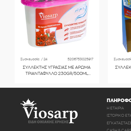
Συσκευασία:
/ 24
5206753025917
Συσκευασί
ΣΥΛΛΕΚΤΗΣ ΥΓΡΑΣΙΑΣ ΜΕ ΑΡΩΜΑ
ΣΥΛΛΕΚ
ΤΡΙΑΝΤΑΦΥΛΛΟ 230GR/500ML
No25917
ΠΛΗΡΟΦΟ
Η ΕΤΑΙΡΙΑ
ΙΣΤΟΡΙΚΟ ΕΤ
ΕΓΚΑΤΑΣΤΑΣ
CASH & CAR