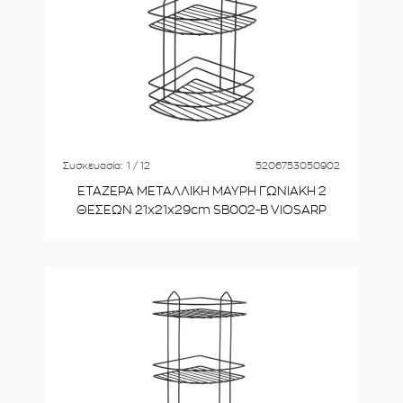
Συσκευασία:
1 / 12
5206753050902
ΕΤΑΖΕΡΑ ΜΕΤΑΛΛΙΚΗ ΜΑΥΡΗ ΓΩΝΙΑΚΗ 2
ΘΕΣΕΩΝ 21x21x29cm SB002-B VIOSARP