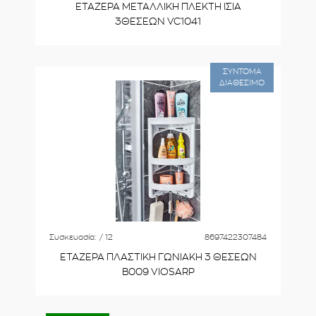
ΕΤΑΖΕΡΑ ΜΕΤΑΛΛΙΚΗ ΠΛΕΚΤΗ ΙΣΙA
3ΘΕΣΕΩΝ VC1041
ΣΥΝΤΟΜΑ
ΔΙΑΘΕΣΙΜΟ
Συσκευασία:
/ 12
8697422307484
ΕΤΑΖΕΡΑ ΠΛΑΣΤΙΚΗ ΓΩΝΙΑΚΗ 3 ΘΕΣΕΩΝ
B009 VIOSARP