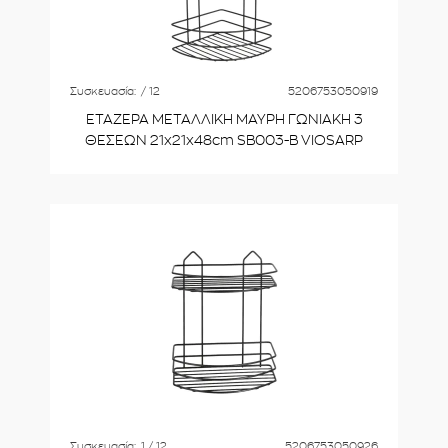
Συσκευασία:
/ 12
5206753050919
ΕΤΑΖΕΡΑ ΜΕΤΑΛΛΙΚΗ ΜΑΥΡΗ ΓΩΝΙΑΚΗ 3
ΘΕΣΕΩΝ 21x21x48cm SB003-B VIOSARP
Συσκευασία:
1 / 12
5206753050926