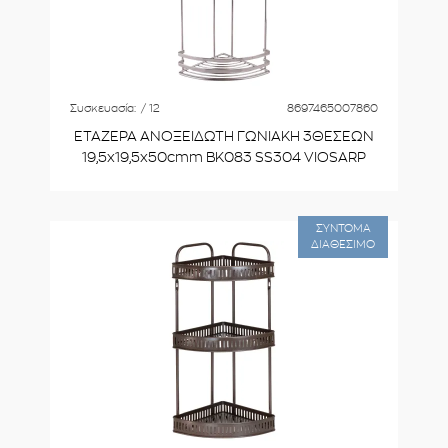
Συσκευασία:
/ 12
8697465007860
ΕΤΑΖΕΡΑ ΑΝΟΞΕΙΔΩΤΗ ΓΩΝΙΑΚΗ 3ΘΕΣΕΩΝ
19,5x19,5x50cmm BK083 SS304 VIOSARP
ΣΥΝΤΟΜΑ
ΔΙΑΘΕΣΙΜΟ