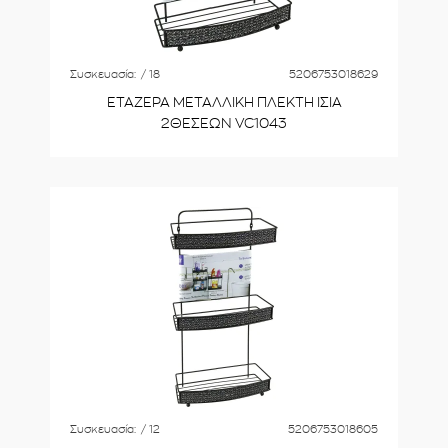
Συσκευασία:
/ 18
5206753018629
ΕΤΑΖΕΡΑ ΜΕΤΑΛΛΙΚΗ ΠΛΕΚΤΗ ΙΣΙA
2ΘΕΣΕΩΝ VC1043
Συσκευασία:
/ 12
5206753018605