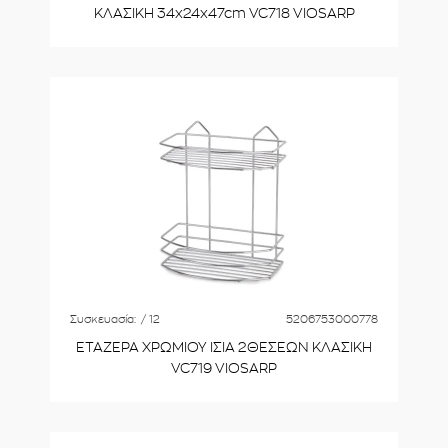
ΚΛΑΣΙΚΗ 34x24x47cm VC718 VIOSARP
Συσκευασία:
/ 12
5206753000778
ΕΤΑΖΕΡΑ ΧΡΩΜΙΟΥ ΙΣΙA 2ΘΕΣΕΩΝ ΚΛΑΣΙΚΗ
VC719 VIOSARP