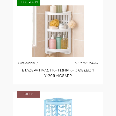
ΝΕΟ ΠΡΟΪΟΝ
Συσκευασία:
/ 12
5206753054313
ΕΤΑΖΕΡΑ ΠΛΑΣΤΙΚΗ ΓΩΝΙΑΚΗ 3 ΘΕΣΕΩΝ
Υ-266 VIOSARP
STOCK