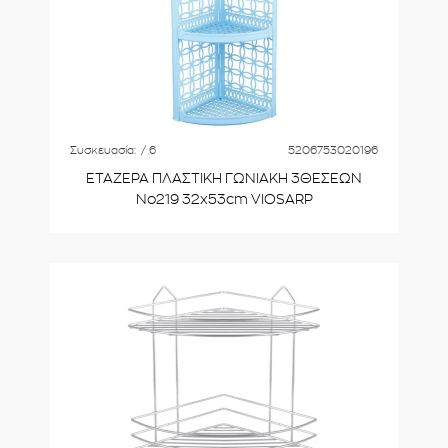
Συσκευασία:
/ 6
5206753020196
ΕΤΑΖΕΡΑ ΠΛΑΣΤΙΚΗ ΓΩΝΙΑΚΗ 3ΘΕΣΕΩΝ
Νο219 32x53cm VIOSARP