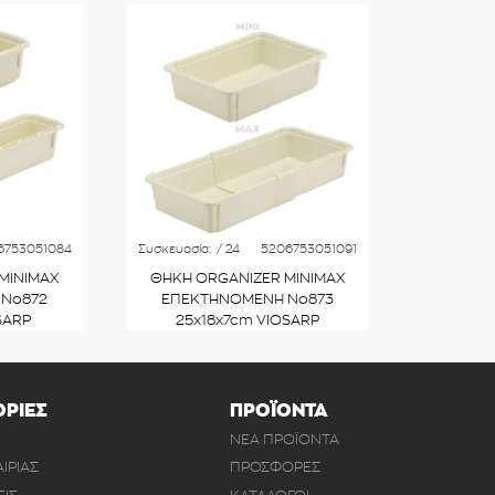
6753051084
Συσκευασία:
/ 24
5206753051091
MINIMAX
ΘΗΚΗ ORGANIZER MINIMAX
Νο872
ΕΠΕΚΤΗΝΟΜΕΝΗ Νο873
SARP
25x18x7cm VIOSARP
ΡΙΕΣ
ΠΡΟΪΟΝΤΑ
ΝΕΑ ΠΡΟΪΟΝΤΑ
ΑΙΡΙΑΣ
ΠΡΟΣΦΟΡΕΣ