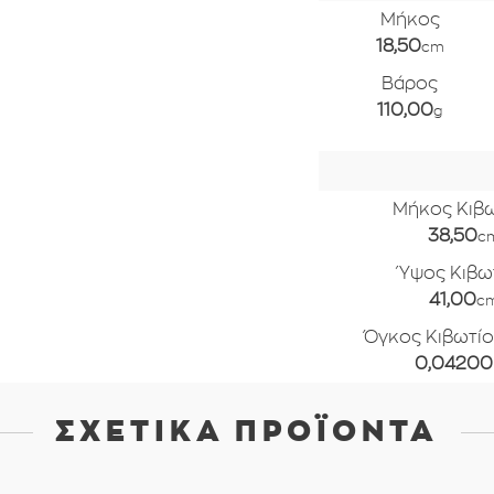
Μήκος
18,50
cm
Βάρος
110,00
g
Μήκος Κιβ
38,50
c
Ύψος Κιβω
41,00
c
Όγκος Κιβωτίο
0,04200
ΣΧΕΤΙΚΆ ΠΡΟΪΌΝΤΑ