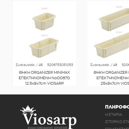
Συσκευασία:
/ 48
5206753051053
Συσκευασία:
/ 48
520
ΘΗΚΗ ORGANIZER MINIMAX
ΘΗΚΗ ORGANIZER 
ΕΠΕΚΤΗΝΟΜΕΝΗ Νο00870
ΕΠΕΚΤΗΝΟΜΕΝΗ 
12.5x9x7cm VIOSARP
25x9x7cm VIO
ΠΛΗΡΟΦΟ
Η ΕΤΑΙΡΙΑ
ΙΣΤΟΡΙΚΟ ΕΤ