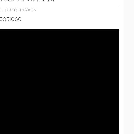
Σ - ΘΗΚΕΣ ΡΟΥΧΩΝ
3051060